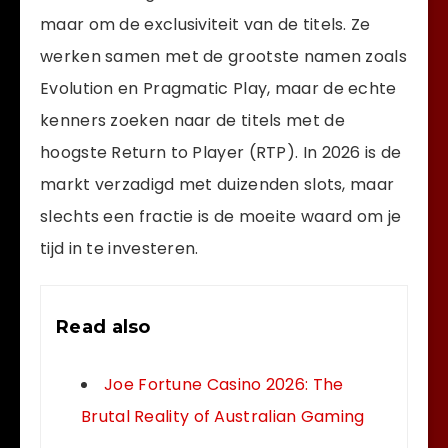
maar om de exclusiviteit van de titels. Ze
werken samen met de grootste namen zoals
Evolution en Pragmatic Play, maar de echte
kenners zoeken naar de titels met de
hoogste Return to Player (RTP). In 2026 is de
markt verzadigd met duizenden slots, maar
slechts een fractie is de moeite waard om je
tijd in te investeren.
Read also
Joe Fortune Casino 2026: The
Brutal Reality of Australian Gaming