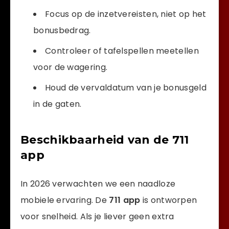
Focus op de inzetvereisten, niet op het
bonusbedrag.
Controleer of tafelspellen meetellen
voor de wagering.
Houd de vervaldatum van je bonusgeld
in de gaten.
Beschikbaarheid van de 711
app
In 2026 verwachten we een naadloze
mobiele ervaring. De
711 app
is ontworpen
voor snelheid. Als je liever geen extra