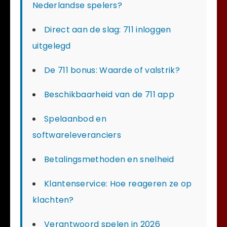
Nederlandse spelers?
Direct aan de slag: 711 inloggen
uitgelegd
De 711 bonus: Waarde of valstrik?
Beschikbaarheid van de 711 app
Spelaanbod en
softwareleveranciers
Betalingsmethoden en snelheid
Klantenservice: Hoe reageren ze op
klachten?
Verantwoord spelen in 2026