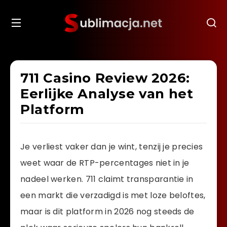
711 Casino Review 2026:
Eerlijke Analyse van het
Platform
Je verliest vaker dan je wint, tenzij je precies
weet waar de RTP-percentages niet in je
nadeel werken. 711 claimt transparantie in
een markt die verzadigd is met loze beloftes,
maar is dit platform in 2026 nog steeds de