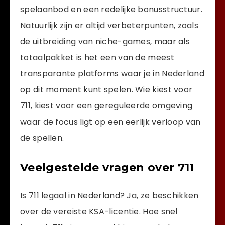
spelaanbod en een redelijke bonusstructuur.
Natuurlijk zijn er altijd verbeterpunten, zoals
de uitbreiding van niche-games, maar als
totaalpakket is het een van de meest
transparante platforms waar je in Nederland
op dit moment kunt spelen. Wie kiest voor
711, kiest voor een gereguleerde omgeving
waar de focus ligt op een eerlijk verloop van
de spellen.
Veelgestelde vragen over 711
Is 711 legaal in Nederland? Ja, ze beschikken
over de vereiste KSA-licentie. Hoe snel