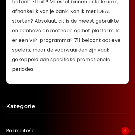
betaalt 711 uit? Meestal binnen enkele uren,
afhankelijk van je bank. Kan ik met iDEAL
storten? Absoluut, dit is de meest gebruikte
en aanbevolen methode op het platform. Is
er een VIP-programma? 711 beloont actieve
spelers, maar de voorwaarden zijn vaak
gekoppeld aan specifieke promotionele
periodes.
Kategorie
Rozmaitości
2