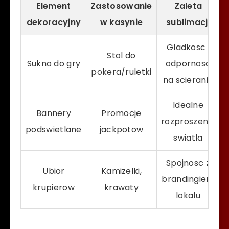
Element
Zastosowanie
Zaleta
dekoracyjny
w kasynie
sublimacji
Gladkosc i
Stol do
Sukno do gry
odpornosc
pokera/ruletki
na scieranie
Idealne
Bannery
Promocje
rozproszenie
podswietlane
jackpotow
swiatla
Spojnosc z
Ubior
Kamizelki,
brandingiem
krupierow
krawaty
lokalu