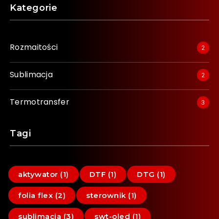
Kategorie
Rozmaitości
2
Sublimacja
2
Termotransfer
3
Tagi
aktywator (1)
DTF (1)
DTG (1)
folia flex (2)
sterownik (1)
sublimacja (3)
swt-oled (1)