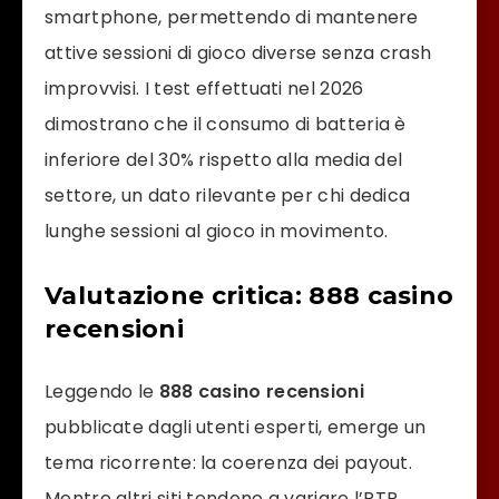
smartphone, permettendo di mantenere
attive sessioni di gioco diverse senza crash
improvvisi. I test effettuati nel 2026
dimostrano che il consumo di batteria è
inferiore del 30% rispetto alla media del
settore, un dato rilevante per chi dedica
lunghe sessioni al gioco in movimento.
Valutazione critica: 888 casino
recensioni
Leggendo le
888 casino recensioni
pubblicate dagli utenti esperti, emerge un
tema ricorrente: la coerenza dei payout.
Mentre altri siti tendono a variare l’RTP