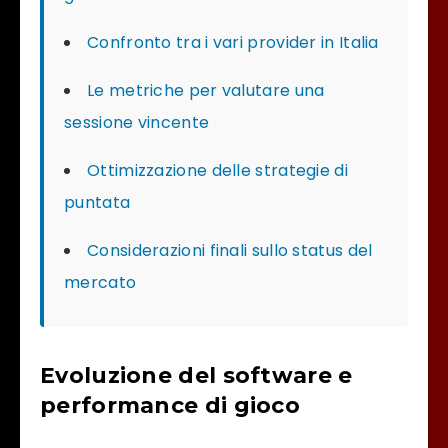
Confronto tra i vari provider in Italia
Le metriche per valutare una
sessione vincente
Ottimizzazione delle strategie di
puntata
Considerazioni finali sullo status del
mercato
Evoluzione del software e
performance di gioco