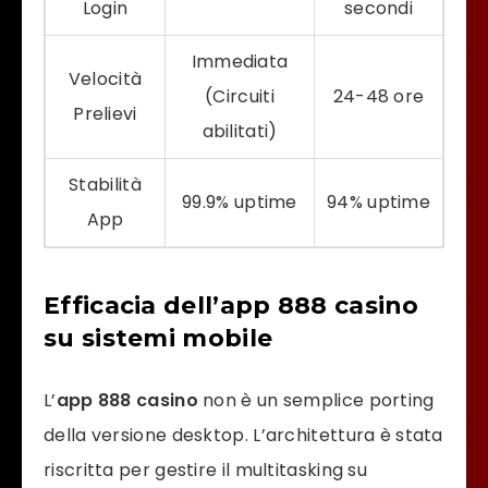
Login
secondi
Immediata
Velocità
(Circuiti
24-48 ore
Prelievi
abilitati)
Stabilità
99.9% uptime
94% uptime
App
Efficacia dell’app 888 casino
su sistemi mobile
L’
app 888 casino
non è un semplice porting
della versione desktop. L’architettura è stata
riscritta per gestire il multitasking su