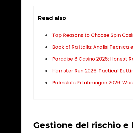
Read also
Top Reasons to Choose Spin Casi
Book of Ra Italia: Analisi Tecnica 
Paradise 8 Casino 2026: Honest R
Hamster Run 2026: Tactical Betti
Palmslots Erfahrungen 2026: Was 
Gestione del rischio e 