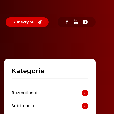
Subskrybuj
Kategorie
Rozmaitości
2
Sublimacja
2