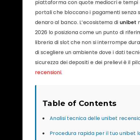
piattaforma con quote mediocri e tempi di
portali che bloccano i pagamenti senza s
denaro al banco. L’ecosistema di
unibet
n
2026 lo posiziona come un punto di riferi
libreria di slot che non si interrompe dur
di scegliere un ambiente dove i dati tecni
sicurezza dei depositi e dei prelievi è il pi
recensioni
.
Table of Contents
Analisi tecnica delle unibet recensi
Procedura rapida per il tuo unibet l