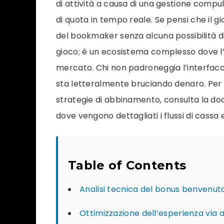
di attività a causa di una gestione compuls
di quota in tempo reale. Se pensi che il gi
del bookmaker senza alcuna possibilità di 
gioco; è un ecosistema complesso dove l’e
mercato. Chi non padroneggia l’interfacc
sta letteralmente bruciando denaro. Per 
strategie di abbinamento, consulta la do
dove vengono dettagliati i flussi di cassa
Table of Contents
Analisi tecnica del bonus benvenut
Ottimizzazione dell’esperienza via 