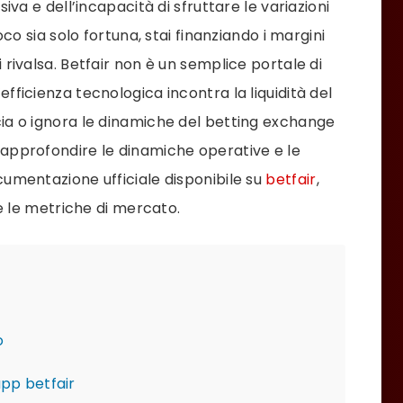
iva e dell’incapacità di sfruttare le variazioni
oco sia solo fortuna, stai finanziando i margini
rivalsa. Betfair non è un semplice portale di
fficienza tecnologica incontra la liquidità del
ia o ignora le dinamiche del betting exchange
approfondire le dinamiche operative e le
cumentazione ufficiale disponibile su
betfair
,
 e le metriche di mercato.
o
app betfair