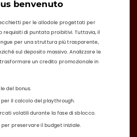
onus benvenuto
cchietti per le allodole progettati per
equisiti di puntata proibitivi. Tuttavia, il
tingue per una struttura più trasparente,
nziché sul deposito massivo. Analizzare le
er trasformare un credito promozionale in
le del bonus.
per il calcolo del playthrough.
ati volatili durante la fase di sblocco.
per preservare il budget iniziale.