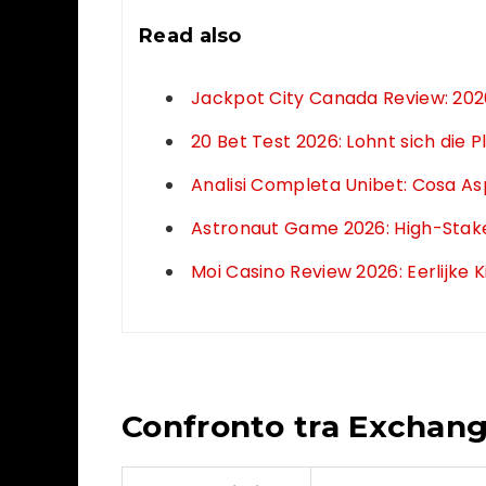
Read also
Jackpot City Canada Review: 20
20 Bet Test 2026: Lohnt sich die P
Analisi Completa Unibet: Cosa As
Astronaut Game 2026: High-Stake
Moi Casino Review 2026: Eerlijke 
Confronto tra Exchan