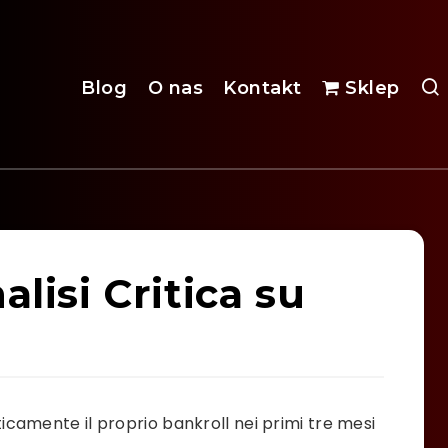
Blog
O nas
Kontakt
Sklep
alisi Critica su
icamente il proprio bankroll nei primi tre mesi