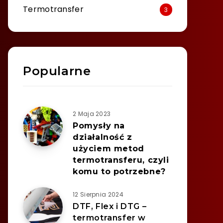
Termotransfer
3
Popularne
2 Maja 2023
Pomysły na
działalność z
użyciem metod
termotransferu, czyli
komu to potrzebne?
12 Sierpnia 2024
DTF, Flex i DTG –
termotransfer w