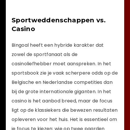
Sportweddenschappen vs.
Casino
Bingoal heeft een hybride karakter dat
zowel de sportfanaat als de
casinoliefhebber moet aanspreken. In het
sportsbook zie je vaak scherpere odds op de
Belgische en Nederlandse competities dan
bij de grote internationale giganten. In het
casino is het aanbod breed, maar de focus
ligt op de klassiekers die bewezen resultaten
opleveren voor het huis. Het is essentieel om
je focus te kiezen; wie op twee paarden