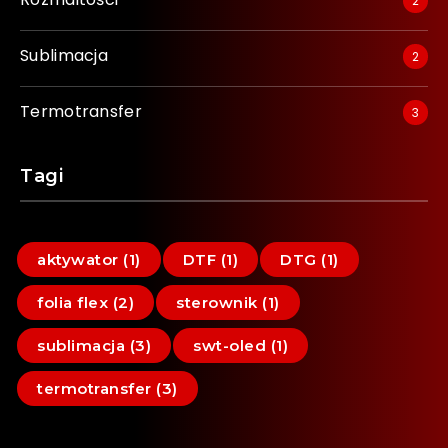
2
Sublimacja
2
Termotransfer
3
Tagi
aktywator (1)
DTF (1)
DTG (1)
folia flex (2)
sterownik (1)
sublimacja (3)
swt-oled (1)
termotransfer (3)