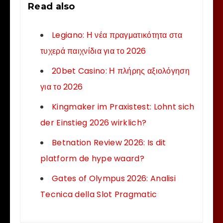
Read also
Legiano: Η νέα πραγματικότητα στα
τυχερά παιχνίδια για το 2026
20bet Casino: Η πλήρης αξιολόγηση
για το 2026
Kingmaker im Praxistest: Lohnt sich
der Einstieg 2026 wirklich?
Betnation Review 2026: Is dit
platform de hype waard?
Gates of Olympus 2026: Analisi
Tecnica della Slot Pragmatic