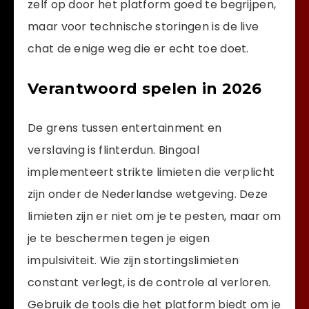
zelf op door het platform goed te begrijpen,
maar voor technische storingen is de live
chat de enige weg die er echt toe doet.
Verantwoord spelen in 2026
De grens tussen entertainment en
verslaving is flinterdun. Bingoal
implementeert strikte limieten die verplicht
zijn onder de Nederlandse wetgeving. Deze
limieten zijn er niet om je te pesten, maar om
je te beschermen tegen je eigen
impulsiviteit. Wie zijn stortingslimieten
constant verlegt, is de controle al verloren.
Gebruik de tools die het platform biedt om je