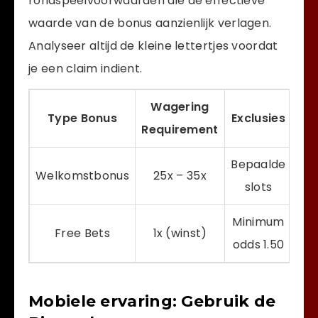
rondspeelvoorwaarden die de effectieve
waarde van de bonus aanzienlijk verlagen.
Analyseer altijd de kleine lettertjes voordat
je een claim indient.
Wagering
Type Bonus
Exclusies
Requirement
Bepaalde
Welkomstbonus
25x – 35x
slots
Minimum
Free Bets
1x (winst)
odds 1.50
Mobiele ervaring: Gebruik de