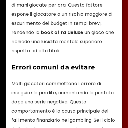
di mani giocate per ora. Questo fattore
espone il giocatore a un rischio maggiore di
esaurimento del budget in tempi brevi,
rendendo la
book of ra deluxe
un gioco che
richiede una lucidità mentale superiore
rispetto ad altri titoli.
Errori comuni da evitare
Molti giocatori commettono l’errore di
inseguire le perdite, aumentando la puntata
dopo una serie negativa. Questo
comportamento è la causa principale del
fallimento finanziario nel gambling. Se il ciclo