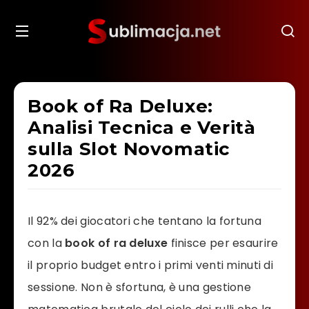
Book of Ra Deluxe:
Analisi Tecnica e Verità
sulla Slot Novomatic
2026
Il 92% dei giocatori che tentano la fortuna
con la
book of ra deluxe
finisce per esaurire
il proprio budget entro i primi venti minuti di
sessione. Non è sfortuna, è una gestione