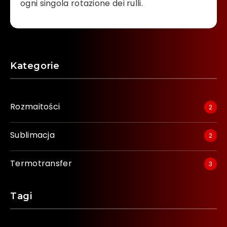
ogni singola rotazione dei rulli.
Kategorie
Rozmaitości
2
Sublimacja
2
Termotransfer
3
Tagi