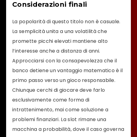
Considerazioni finali
La popolarità di questo titolo non è casuale.
La semplicità unita a una volatilità che
promette picchi elevati mantiene alto
l’interesse anche a distanza di anni.
Approcciarsi con la consapevolezza che il
banco detiene un vantaggio matematico è il
primo passo verso un gioco responsabile.
Chiunque cerchi di giocare deve farlo
esclusivamente come forma di
intrattenimento, mai come soluzione a
problemi finanziari. La slot rimane una
macchina a probabilità, dove il caso governa