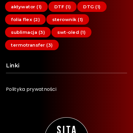
aktywator (1)
DTF (1)
DTG (1)
folia flex (2)
sterownik (1)
sublimacja (3)
swt-oled (1)
termotransfer (3)
Linki
Polityka prywatności