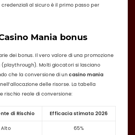
credenziali al sicuro è il primo passo per
il Casino Mania bonus
arie dei bonus. Il vero valore di una promozione
a (playthrough). Molti giocatori si lasciano
ando che la conversione di un
casino mania
ell’allocazione delle risorse. La tabella
e rischio reale di conversione:
nte di Rischio
Efficacia stimata 2026
Alto
65%