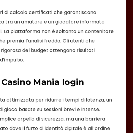
ri di calcolo certificati che garantiscono
renza tra un amatore e un giocatore informato
ici. La piattaforma non è soltanto un contenitore
 premia l’analisi fredda. Gli utenti che
rigorosa del budget ottengono risultati
 d’impulso.
e Casino Mania login
ta ottimizzata per ridurre i tempi di latenza, un
 di gioco basate su sessioni brevi e intense.
emplice orpello di sicurezza, ma una barriera
o dove il furto di identità digitale è all’ordine