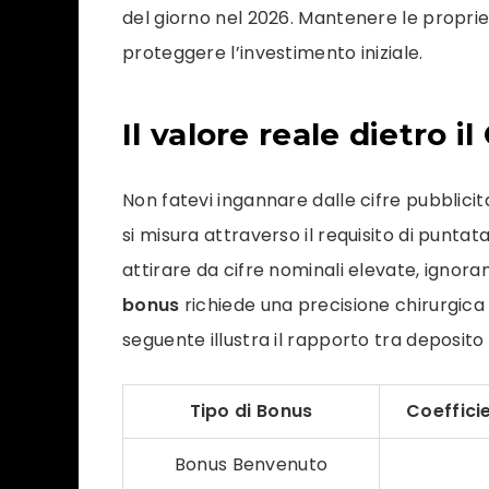
del giorno nel 2026. Mantenere le proprie 
proteggere l’investimento iniziale.
Il valore reale dietro 
Non fatevi ingannare dalle cifre pubblicit
si misura attraverso il requisito di puntat
attirare da cifre nominali elevate, ignor
bonus
richiede una precisione chirurgica n
seguente illustra il rapporto tra deposito 
Tipo di Bonus
Coefficie
Bonus Benvenuto