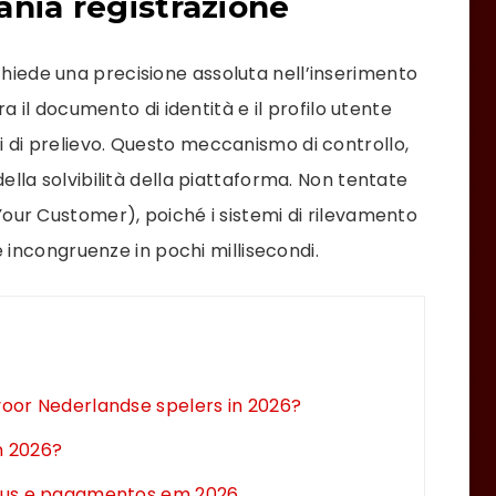
ania registrazione
chiede una precisione assoluta nell’inserimento
ra il documento di identità e il profilo utente
di prelievo. Questo meccanismo di controllo,
ella solvibilità della piattaforma. Non tentate
Your Customer), poiché i sistemi di rilevamento
e incongruenze in pochi millisecondi.
voor Nederlandse spelers in 2026?
n 2026?
ônus e pagamentos em 2026