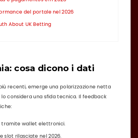
rformance del portale nel 2026
uth About UK Betting
a: cosa dicono i dati
iù recenti, emerge una polarizzazione netta
i lo considera una sfida tecnica. Il feedback
tiche:
 tramite wallet elettronici.
ve slot rilasciate nel 2026.