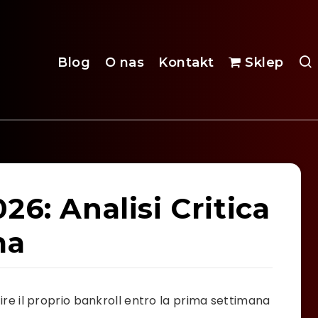
Blog
O nas
Kontakt
Sklep
26: Analisi Critica
ma
estire il proprio bankroll entro la prima settimana