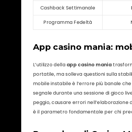
Cashback Settimanale
Programma Fedeltà
App casino mania: mob
L’utilizzo della
app casino mania
trasform
portatile, ma solleva questioni sulla stab
mobile instabile è l’errore più banale ch
segnale durante una sessione di gioco live
peggio, causare errori nell’elaborazione de
è il parametro fondamentale per chi predil