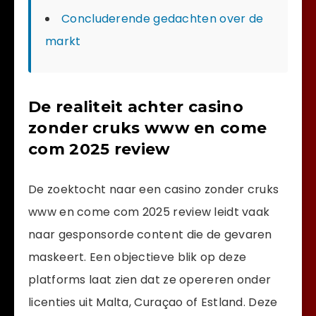
Concluderende gedachten over de
markt
De realiteit achter casino
zonder cruks www en come
com 2025 review
De zoektocht naar een casino zonder cruks
www en come com 2025 review leidt vaak
naar gesponsorde content die de gevaren
maskeert. Een objectieve blik op deze
platforms laat zien dat ze opereren onder
licenties uit Malta, Curaçao of Estland. Deze