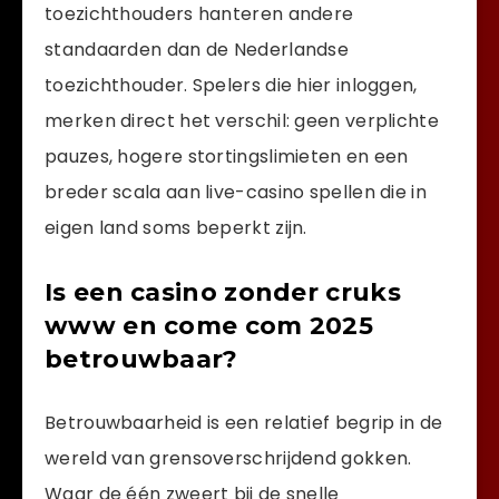
toezichthouders hanteren andere
standaarden dan de Nederlandse
toezichthouder. Spelers die hier inloggen,
merken direct het verschil: geen verplichte
pauzes, hogere stortingslimieten en een
breder scala aan live-casino spellen die in
eigen land soms beperkt zijn.
Is een casino zonder cruks
www en come com 2025
betrouwbaar?
Betrouwbaarheid is een relatief begrip in de
wereld van grensoverschrijdend gokken.
Waar de één zweert bij de snelle