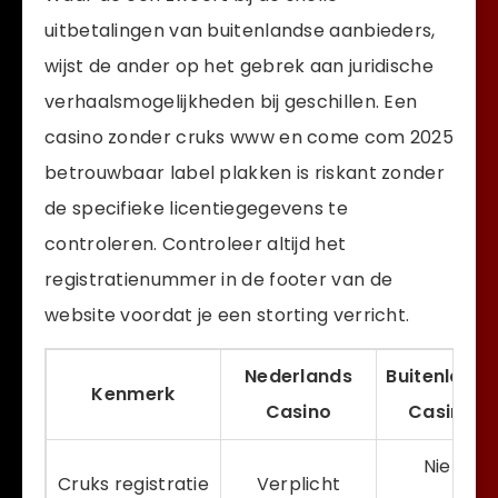
uitbetalingen van buitenlandse aanbieders,
wijst de ander op het gebrek aan juridische
verhaalsmogelijkheden bij geschillen. Een
casino zonder cruks www en come com 2025
betrouwbaar label plakken is riskant zonder
de specifieke licentiegegevens te
controleren. Controleer altijd het
registratienummer in de footer van de
website voordat je een storting verricht.
Nederlands
Buitenlands
Kenmerk
Casino
Casino
Niet
Cruks registratie
Verplicht