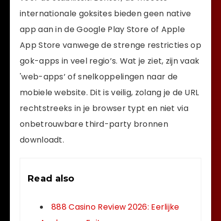
internationale goksites bieden geen native
app aan in de Google Play Store of Apple
App Store vanwege de strenge restricties op
gok-apps in veel regio’s. Wat je ziet, zijn vaak
'web-apps’ of snelkoppelingen naar de
mobiele website. Dit is veilig, zolang je de URL
rechtstreeks in je browser typt en niet via
onbetrouwbare third-party bronnen
downloadt.
Read also
888 Casino Review 2026: Eerlijke