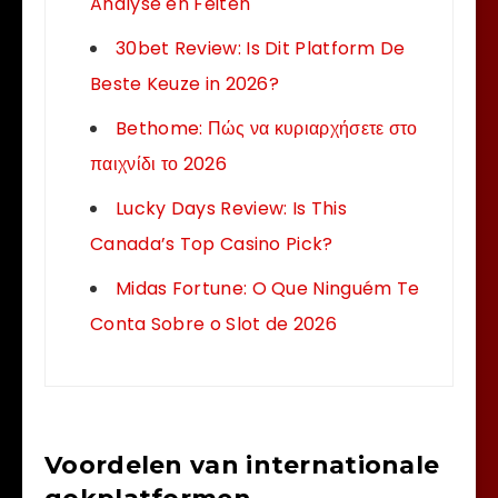
Analyse en Feiten
30bet Review: Is Dit Platform De
Beste Keuze in 2026?
Bethome: Πώς να κυριαρχήσετε στο
παιχνίδι το 2026
Lucky Days Review: Is This
Canada’s Top Casino Pick?
Midas Fortune: O Que Ninguém Te
Conta Sobre o Slot de 2026
Voordelen van internationale