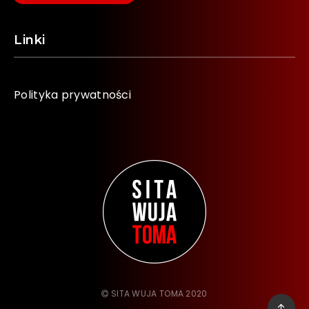
Linki
Polityka prywatności
SITA WUJA TOMA 2020