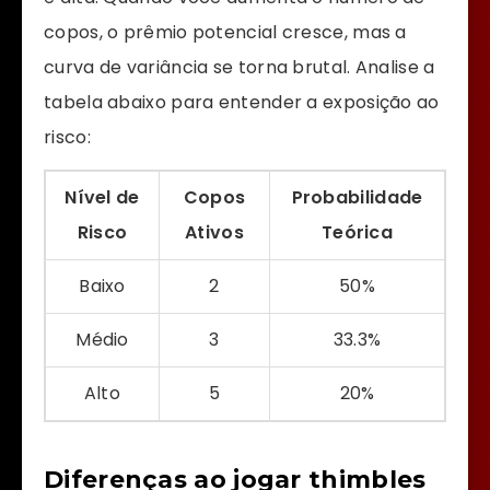
copos, o prêmio potencial cresce, mas a
curva de variância se torna brutal. Analise a
tabela abaixo para entender a exposição ao
risco:
Nível de
Copos
Probabilidade
Risco
Ativos
Teórica
Baixo
2
50%
Médio
3
33.3%
Alto
5
20%
Diferenças ao jogar thimbles