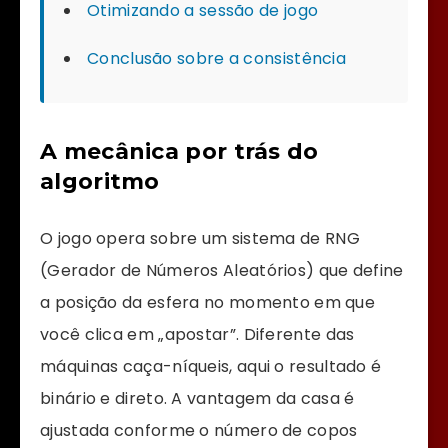
Otimizando a sessão de jogo
Conclusão sobre a consistência
A mecânica por trás do
algoritmo
O jogo opera sobre um sistema de RNG
(Gerador de Números Aleatórios) que define
a posição da esfera no momento em que
você clica em „apostar”. Diferente das
máquinas caça-níqueis, aqui o resultado é
binário e direto. A vantagem da casa é
ajustada conforme o número de copos