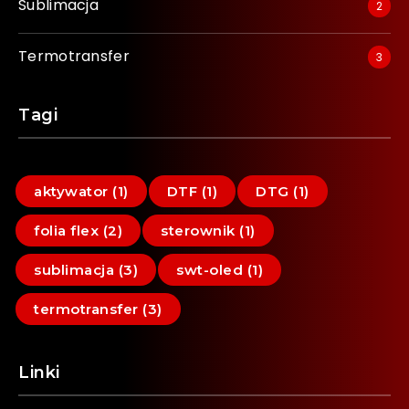
Sublimacja
2
Termotransfer
3
Tagi
aktywator (1)
DTF (1)
DTG (1)
folia flex (2)
sterownik (1)
sublimacja (3)
swt-oled (1)
termotransfer (3)
Linki