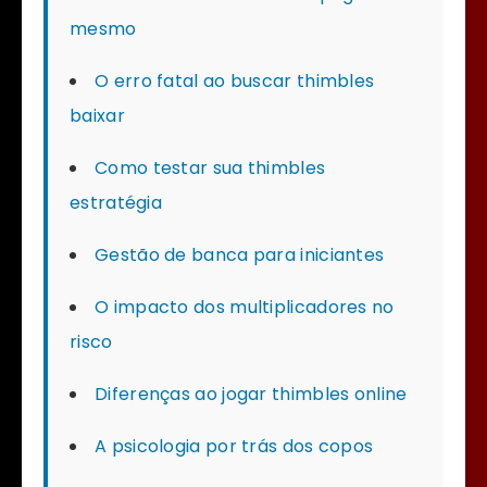
mesmo
O erro fatal ao buscar thimbles
baixar
Como testar sua thimbles
estratégia
Gestão de banca para iniciantes
O impacto dos multiplicadores no
risco
Diferenças ao jogar thimbles online
A psicologia por trás dos copos