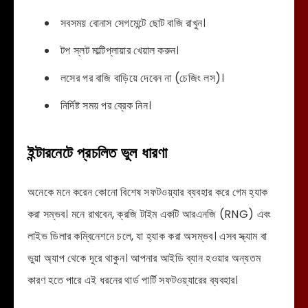
সবসময় বোনাস সেগমেন্টে ছোট বাজি রাখুন।
টপ স্লট মাল্টিপ্লায়ার খেয়াল করুন।
লসের পর বাজি বাড়িয়ে দেবেন না (চেজিং লস)।
নির্দিষ্ট সময় পর ব্রেক নিন।
ইন্টারনেটে প্রচলিত ভুল ধারণা
অনেকে মনে করেন কোনো বিশেষ সফটওয়্যার ব্যবহার করে গেম হ্যাক
করা সম্ভব। মনে রাখবেন, ক্রজি টাইম একটি আরএনজি (RNG) এবং
লাইভ ডিলার কম্বিনেশনে চলে, যা হ্যাক করা অসম্ভব। এসব স্ক্যাম বা
ভুয়া অ্যাপ থেকে দূরে থাকুন। আপনার আইডি ব্যান হওয়ার অন্যতম
কারণ হতে পারে এই ধরনের থার্ড পার্টি সফটওয়্যারের ব্যবহার।