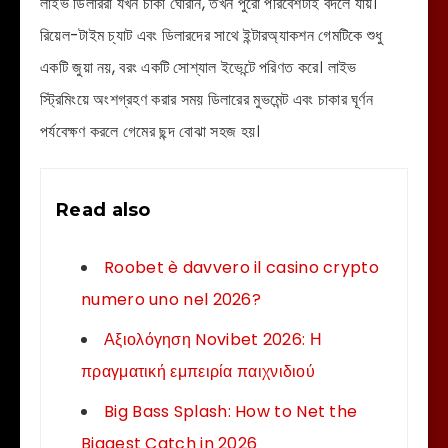
লাইভ ডিলাররা যখন চাকা ঘোরান, তখন পুরো পরিবেশটাই বদলে যায়।
রিয়েল-টাইম চ্যাট এবং ডিলারদের সাথে ইন্টারঅ্যাকশন গেমটিকে শুধু
একটি জুয়া নয়, বরং একটি সোশ্যাল ইভেন্টে পরিণত করে। লাইভ
স্ট্রিমিংয়ে অংশগ্রহণ করার সময় ডিলারের মুভমেন্ট এবং চাকার ঘূর্ণন
পর্যবেক্ষণ করলে গেমের ছন্দ বোঝা সহজ হয়।
Read also
Roobet è davvero il casino crypto
numero uno nel 2026?
Αξιολόγηση Novibet 2026: Η
πραγματική εμπειρία παιχνιδιού
Big Bass Splash: How to Net the
Biggest Catch in 2026