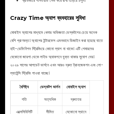
ব্রাউজারে পাসওয়ার্ড সেভ করে রাখা এড়িয়ে চলুন।
Crazy Time অ্যাপ ব্যবহারের সুবিধা
মোবাইল অ্যাপের মাধ্যমে খেলার অভিজ্ঞতা ডেস্কটপের চেয়ে অনেক
বেশি প্রাণবন্ত। অ্যাপের ইন্টারফেস এমনভাবে ডিজাইন করা হয়েছে যাতে
হাই-ডেফিনিশন স্ট্রিমিংয়ে কোনো ল্যাগ না থাকে। এটি গেমারদের
যেকোনো জায়গা থেকে লাইভ অ্যাকশনে যুক্ত থাকার সুযোগ দেয়।
২০২৬ সালের আপডেট ভার্সনে এখন আরও দ্রুত ট্রানজেকশন এবং লো-
ল্যাটেন্সি স্ট্রিমিং পাওয়া যাচ্ছে।
বৈশিষ্ট্য
ডেস্কটপ ভার্সন
মোবাইল অ্যাপ
গতি
অত্যধিক
দ্রুততর
এক্সেসিবিলিটি
সীমিত
যেকোনো স্থানে