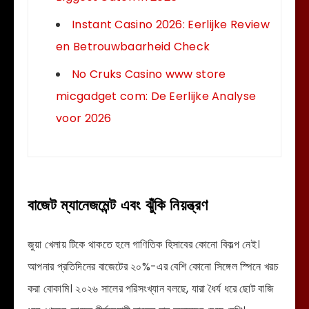
Instant Casino 2026: Eerlijke Review
en Betrouwbaarheid Check
No Cruks Casino www store
micgadget com: De Eerlijke Analyse
voor 2026
বাজেট ম্যানেজমেন্ট এবং ঝুঁকি নিয়ন্ত্রণ
জুয়া খেলায় টিকে থাকতে হলে গাণিতিক হিসাবের কোনো বিকল্প নেই।
আপনার প্রতিদিনের বাজেটের ২০%-এর বেশি কোনো সিঙ্গেল স্পিনে খরচ
করা বোকামি। ২০২৬ সালের পরিসংখ্যান বলছে, যারা ধৈর্য ধরে ছোট বাজি