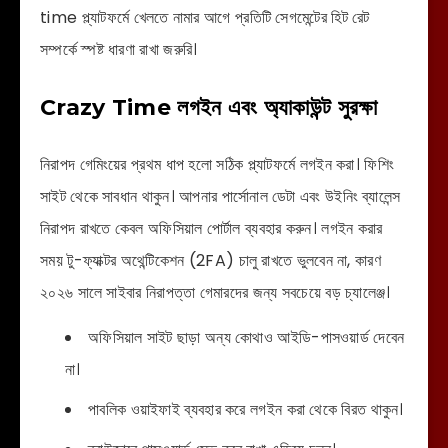
time প্ল্যাটফর্মে খেলতে নামার আগে প্রতিটি সেগমেন্টের হিট রেট
সম্পর্কে স্পষ্ট ধারণা রাখা জরুরি।
Crazy Time লগইন এবং অ্যাকাউন্ট সুরক্ষা
নিরাপদ গেমিংয়ের প্রথম ধাপ হলো সঠিক প্ল্যাটফর্মে লগইন করা। ফিশিং
সাইট থেকে সাবধান থাকুন। আপনার পার্সোনাল ডেটা এবং উইনিং ব্যালেন্স
নিরাপদ রাখতে কেবল অফিসিয়াল পোর্টাল ব্যবহার করুন। লগইন করার
সময় টু-ফ্যাক্টর অথেন্টিকেশন (2FA) চালু রাখতে ভুলবেন না, কারণ
২০২৬ সালে সাইবার নিরাপত্তা গেমারদের জন্য সবচেয়ে বড় চ্যালেঞ্জ।
অফিসিয়াল সাইট ছাড়া অন্য কোথাও আইডি-পাসওয়ার্ড দেবেন
না।
পাবলিক ওয়াইফাই ব্যবহার করে লগইন করা থেকে বিরত থাকুন।