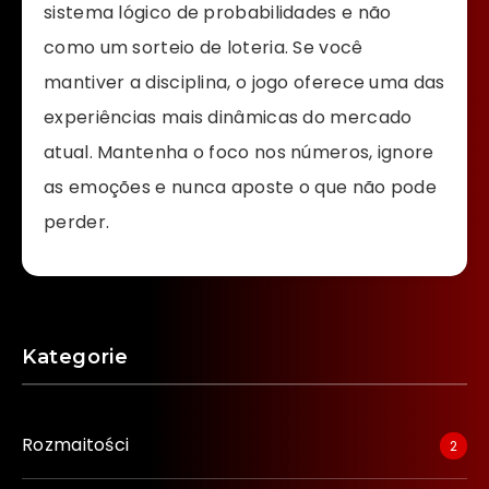
sistema lógico de probabilidades e não
como um sorteio de loteria. Se você
mantiver a disciplina, o jogo oferece uma das
experiências mais dinâmicas do mercado
atual. Mantenha o foco nos números, ignore
as emoções e nunca aposte o que não pode
perder.
Kategorie
Rozmaitości
2