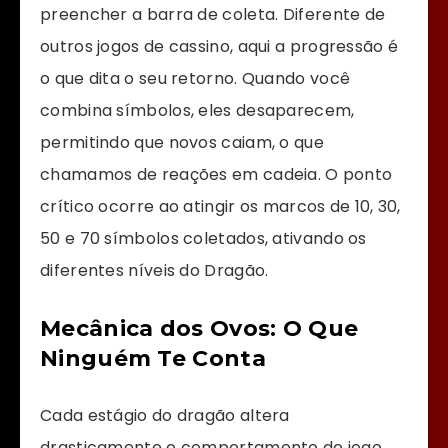
preencher a barra de coleta. Diferente de
outros jogos de cassino, aqui a progressão é
o que dita o seu retorno. Quando você
combina símbolos, eles desaparecem,
permitindo que novos caiam, o que
chamamos de reações em cadeia. O ponto
crítico ocorre ao atingir os marcos de 10, 30,
50 e 70 símbolos coletados, ativando os
diferentes níveis do Dragão.
Mecânica dos Ovos: O Que
Ninguém Te Conta
Cada estágio do dragão altera
drasticamente o comportamento do jogo.