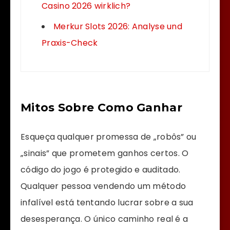
Casino 2026 wirklich?
Merkur Slots 2026: Analyse und
Praxis-Check
Mitos Sobre Como Ganhar
Esqueça qualquer promessa de „robôs” ou
„sinais” que prometem ganhos certos. O
código do jogo é protegido e auditado.
Qualquer pessoa vendendo um método
infalível está tentando lucrar sobre a sua
desesperança. O único caminho real é a