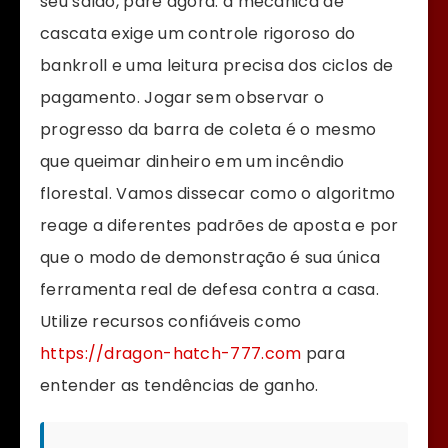
seu saldo, pare agora: a mecânica de
cascata exige um controle rigoroso do
bankroll e uma leitura precisa dos ciclos de
pagamento. Jogar sem observar o
progresso da barra de coleta é o mesmo
que queimar dinheiro em um incêndio
florestal. Vamos dissecar como o algoritmo
reage a diferentes padrões de aposta e por
que o modo de demonstração é sua única
ferramenta real de defesa contra a casa.
Utilize recursos confiáveis como
https://dragon-hatch-777.com
para
entender as tendências de ganho.