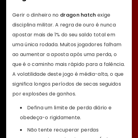
Gerir o dinheiro no
dragon hatch
exige
disciplina militar. A regra de ouro é nunca
apostar mais de 1% do seu saldo total em
uma única rodada. Muitos jogadores falham
ao aumentar a aposta após uma perda, o
que é o caminho mais rápido para a falência.
A volatilidade deste jogo é média-alta, o que
significa longos períodos de secas seguidos
por explosões de ganhos.
Defina um limite de perda diário e
obedeça-o rigidamente.
Não tente recuperar perdas