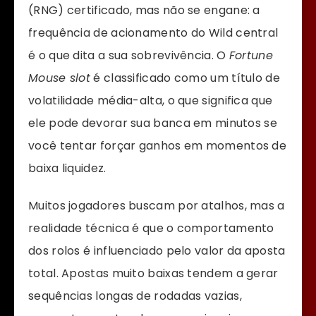
(RNG) certificado, mas não se engane: a
frequência de acionamento do Wild central
é o que dita a sua sobrevivência. O
Fortune
Mouse slot
é classificado como um título de
volatilidade média-alta, o que significa que
ele pode devorar sua banca em minutos se
você tentar forçar ganhos em momentos de
baixa liquidez.
Muitos jogadores buscam por atalhos, mas a
realidade técnica é que o comportamento
dos rolos é influenciado pelo valor da aposta
total. Apostas muito baixas tendem a gerar
sequências longas de rodadas vazias,