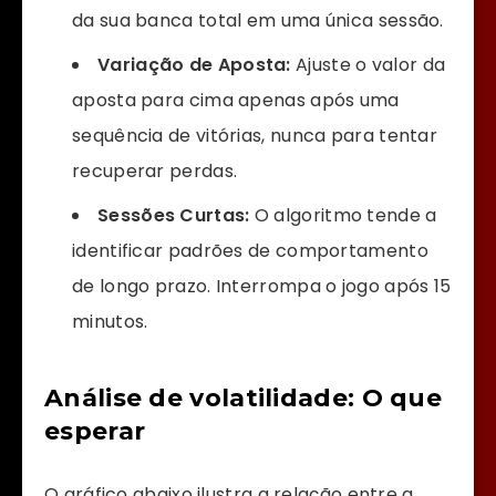
da sua banca total em uma única sessão.
Variação de Aposta:
Ajuste o valor da
aposta para cima apenas após uma
sequência de vitórias, nunca para tentar
recuperar perdas.
Sessões Curtas:
O algoritmo tende a
identificar padrões de comportamento
de longo prazo. Interrompa o jogo após 15
minutos.
Análise de volatilidade: O que
esperar
O gráfico abaixo ilustra a relação entre a