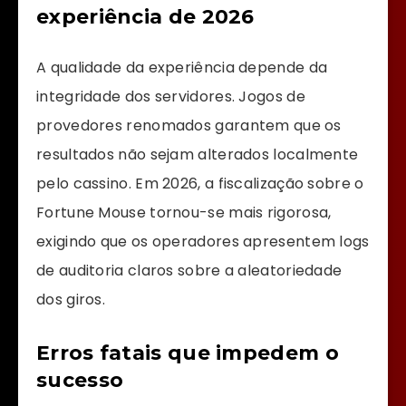
experiência de 2026
A qualidade da experiência depende da
integridade dos servidores. Jogos de
provedores renomados garantem que os
resultados não sejam alterados localmente
pelo cassino. Em 2026, a fiscalização sobre o
Fortune Mouse tornou-se mais rigorosa,
exigindo que os operadores apresentem logs
de auditoria claros sobre a aleatoriedade
dos giros.
Erros fatais que impedem o
sucesso