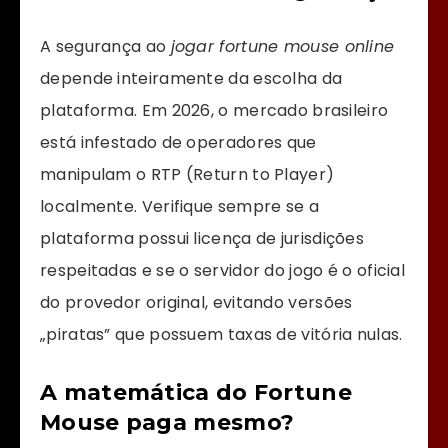
A segurança ao
jogar fortune mouse online
depende inteiramente da escolha da
plataforma. Em 2026, o mercado brasileiro
está infestado de operadores que
manipulam o RTP (Return to Player)
localmente. Verifique sempre se a
plataforma possui licença de jurisdições
respeitadas e se o servidor do jogo é o oficial
do provedor original, evitando versões
„piratas” que possuem taxas de vitória nulas.
A matemática do Fortune
Mouse paga mesmo?