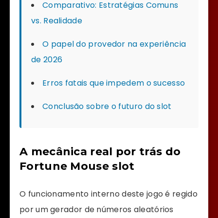
Comparativo: Estratégias Comuns
vs. Realidade
O papel do provedor na experiência
de 2026
Erros fatais que impedem o sucesso
Conclusão sobre o futuro do slot
A mecânica real por trás do
Fortune Mouse slot
O funcionamento interno deste jogo é regido
por um gerador de números aleatórios