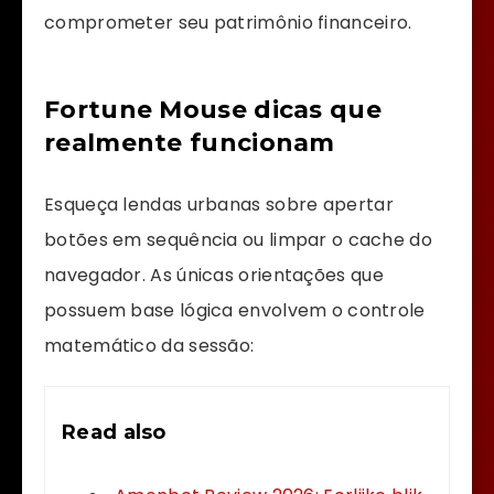
comprometer seu patrimônio financeiro.
Fortune Mouse dicas que
realmente funcionam
Esqueça lendas urbanas sobre apertar
botões em sequência ou limpar o cache do
navegador. As únicas orientações que
possuem base lógica envolvem o controle
matemático da sessão:
Read also