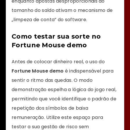
enquanto apostas desproporcionais ao
tamanho do saldo ativam o mecanismo de
„limpeza de conta” do software.
Como testar sua sorte no
Fortune Mouse demo
Antes de colocar dinheiro real, o uso do
Fortune Mouse demo
é indispensável para
sentir o ritmo das quedas. O modo
demonstração espelha a lógica do jogo real,
permitindo que você identifique o padrão de
repetição dos símbolos de baixa
remuneração. Utilize este espaço para
testar a sua gestão de risco sem