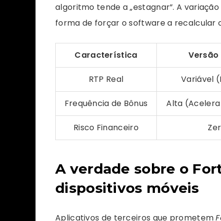
algoritmo tende a „estagnar”. A variação
forma de forçar o software a recalcular 
Característica
Versão
RTP Real
Variável (
Frequência de Bônus
Alta (Acelera
Risco Financeiro
Ze
A verdade sobre o For
dispositivos móveis
Aplicativos de terceiros que prometem
F