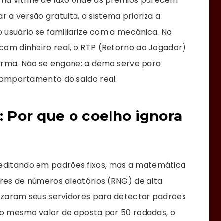
a vitrine de luxo onde os prêmios parecem
r a versão gratuita, o sistema prioriza a
 usuário se familiarize com a mecânica. No
com dinheiro real, o RTP (Retorno ao Jogador)
forma. Não se engane: a demo serve para
comportamento do saldo real.
e: Por que o coelho ignora
editando em padrões fixos, mas a matemática
res de números aleatórios (RNG) de alta
izaram seus servidores para detectar padrões
 o mesmo valor de aposta por 50 rodadas, o