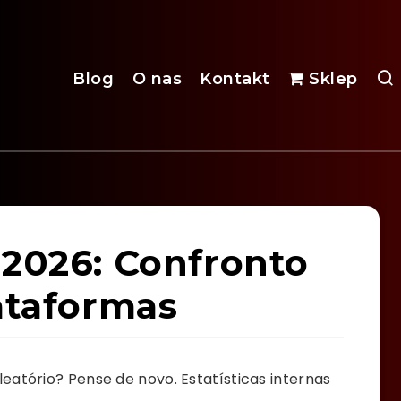
Blog
O nas
Kontakt
Sklep
 2026: Confronto
ataformas
eatório? Pense de novo. Estatísticas internas