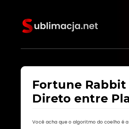
Fortune Rabbit
Direto entre Pl
Você acha que o algoritmo do coelho é al