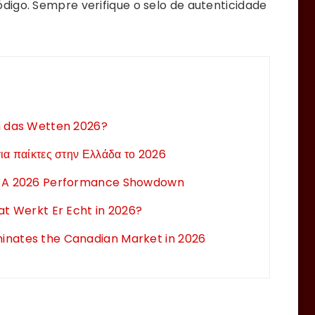
digo. Sempre verifique o selo de autenticidade
h das Wetten 2026?
ια παίκτες στην Ελλάδα το 2026
s: A 2026 Performance Showdown
at Werkt Er Echt in 2026?
inates the Canadian Market in 2026