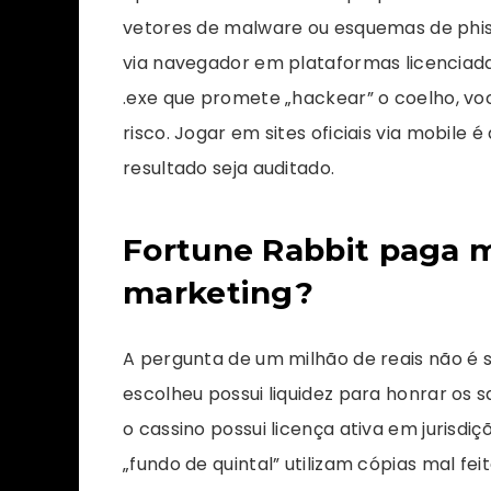
vetores de malware ou esquemas de phish
via navegador em plataformas licenciada
.exe que promete „hackear” o coelho, v
risco. Jogar em sites oficiais via mobile 
resultado seja auditado.
Fortune Rabbit paga 
marketing?
A pergunta de um milhão de reais não é 
escolheu possui liquidez para honrar os 
o cassino possui licença ativa em jurisd
„fundo de quintal” utilizam cópias mal fei