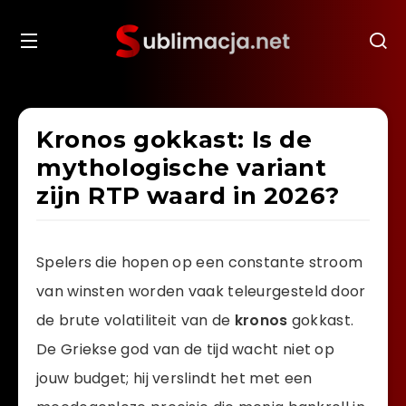
Kronos gokkast: Is de
mythologische variant
zijn RTP waard in 2026?
Spelers die hopen op een constante stroom
van winsten worden vaak teleurgesteld door
de brute volatiliteit van de
kronos
gokkast.
De Griekse god van de tijd wacht niet op
jouw budget; hij verslindt het met een