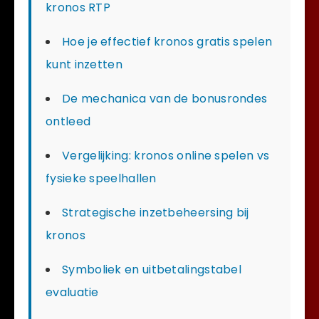
kronos RTP
Hoe je effectief kronos gratis spelen
kunt inzetten
De mechanica van de bonusrondes
ontleed
Vergelijking: kronos online spelen vs
fysieke speelhallen
Strategische inzetbeheersing bij
kronos
Symboliek en uitbetalingstabel
evaluatie