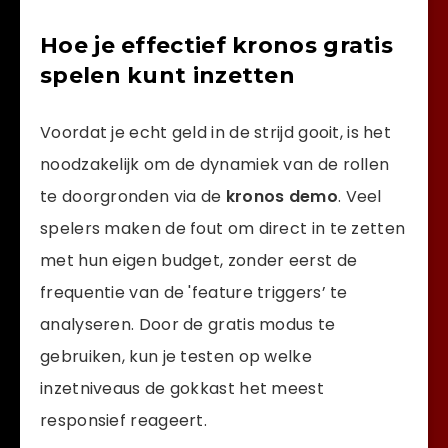
Hoe je effectief kronos gratis
spelen kunt inzetten
Voordat je echt geld in de strijd gooit, is het
noodzakelijk om de dynamiek van de rollen
te doorgronden via de
kronos demo
. Veel
spelers maken de fout om direct in te zetten
met hun eigen budget, zonder eerst de
frequentie van de 'feature triggers’ te
analyseren. Door de gratis modus te
gebruiken, kun je testen op welke
inzetniveaus de gokkast het meest
responsief reageert.