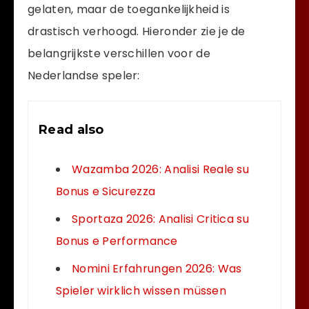
gelaten, maar de toegankelijkheid is
drastisch verhoogd. Hieronder zie je de
belangrijkste verschillen voor de
Nederlandse speler:
Read also
Wazamba 2026: Analisi Reale su
Bonus e Sicurezza
Sportaza 2026: Analisi Critica su
Bonus e Performance
Nomini Erfahrungen 2026: Was
Spieler wirklich wissen müssen