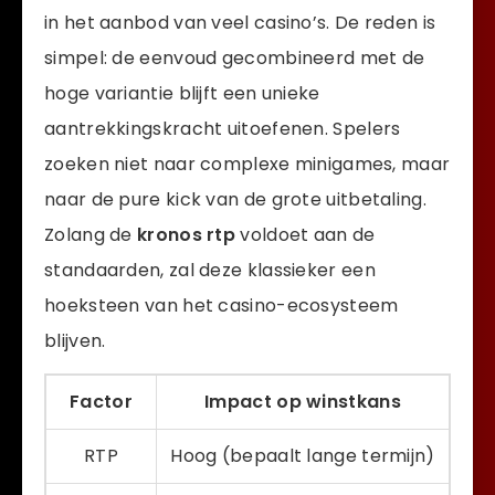
in het aanbod van veel casino’s. De reden is
simpel: de eenvoud gecombineerd met de
hoge variantie blijft een unieke
aantrekkingskracht uitoefenen. Spelers
zoeken niet naar complexe minigames, maar
naar de pure kick van de grote uitbetaling.
Zolang de
kronos rtp
voldoet aan de
standaarden, zal deze klassieker een
hoeksteen van het casino-ecosysteem
blijven.
Factor
Impact op winstkans
RTP
Hoog (bepaalt lange termijn)