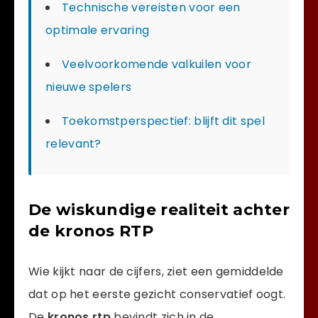
Technische vereisten voor een
optimale ervaring
Veelvoorkomende valkuilen voor
nieuwe spelers
Toekomstperspectief: blijft dit spel
relevant?
De wiskundige realiteit achter
de kronos RTP
Wie kijkt naar de cijfers, ziet een gemiddelde
dat op het eerste gezicht conservatief oogt.
De
kronos rtp
bevindt zich in de