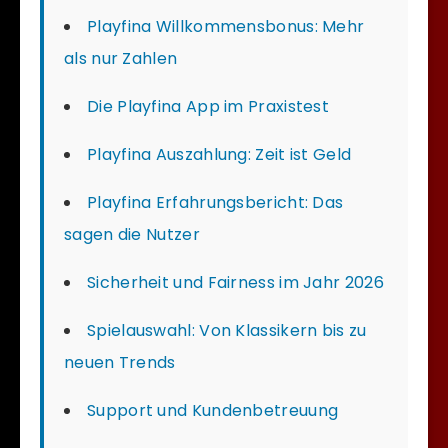
Playfina Willkommensbonus: Mehr
als nur Zahlen
Die Playfina App im Praxistest
Playfina Auszahlung: Zeit ist Geld
Playfina Erfahrungsbericht: Das
sagen die Nutzer
Sicherheit und Fairness im Jahr 2026
Spielauswahl: Von Klassikern bis zu
neuen Trends
Support und Kundenbetreuung