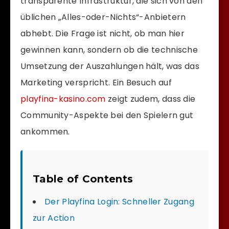
transparente Infrastruktur, die sich von den
üblichen „Alles-oder-Nichts“-Anbietern
abhebt. Die Frage ist nicht, ob man hier
gewinnen kann, sondern ob die technische
Umsetzung der Auszahlungen hält, was das
Marketing verspricht. Ein Besuch auf
playfina-kasino.com
zeigt zudem, dass die
Community-Aspekte bei den Spielern gut
ankommen.
Table of Contents
Der Playfina Login: Schneller Zugang
zur Action