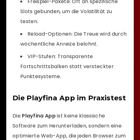
Freispiel-Pakete: Oft an spezifische
Slots gebunden, um die Volatilität zu
testen.
Reload-Optionen: Die Treue wird durch
wöchentliche Anreize belohnt.
VIP-Stufen: Transparente
Fortschrittsbalken statt versteckter
Punktesysteme.
Die Playfina App im Praxistest
Die
Playfina App
ist keine klassische
Software zum Herunterladen, sondern eine
optimierte Web-App, die jeden Browser zum