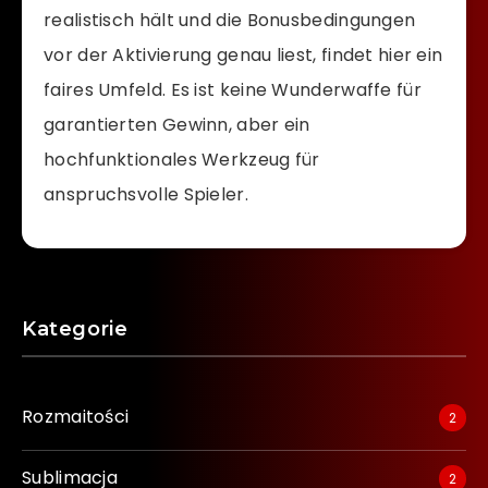
realistisch hält und die Bonusbedingungen
vor der Aktivierung genau liest, findet hier ein
faires Umfeld. Es ist keine Wunderwaffe für
garantierten Gewinn, aber ein
hochfunktionales Werkzeug für
anspruchsvolle Spieler.
Kategorie
Rozmaitości
2
Sublimacja
2