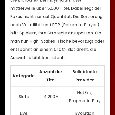
Die Bibliothek bei Playfina umfasst
mittlerweile über 5.000 Titel. Dabei liegt der
Fokus nicht nur auf Quantität. Die Sortierung
nach Volatilität und RTP (Return to Player)
hilft Spielern, ihre Strategie anzupassen. Ob
man nun High-Stakes-Tische bevorzugt oder
entspannt an einem 0,10€-Slot dreht, die
Auswahl bleibt konsistent.
Anzahl der
Beliebteste
Kategorie
Titel
Provider
NetEnt,
Slots
4.200+
Pragmatic Play
Live
Evolution