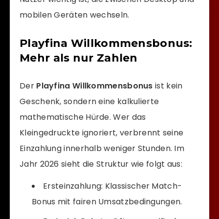
mobilen Geräten wechseln.
Playfina Willkommensbonus:
Mehr als nur Zahlen
Der
Playfina Willkommensbonus
ist kein
Geschenk, sondern eine kalkulierte
mathematische Hürde. Wer das
Kleingedruckte ignoriert, verbrennt seine
Einzahlung innerhalb weniger Stunden. Im
Jahr 2026 sieht die Struktur wie folgt aus:
Ersteinzahlung: Klassischer Match-
Bonus mit fairen Umsatzbedingungen.