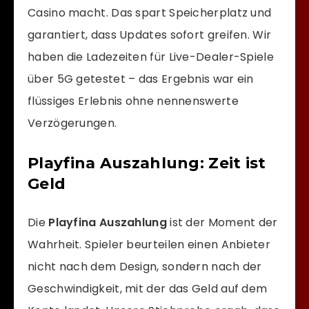
Casino macht. Das spart Speicherplatz und
garantiert, dass Updates sofort greifen. Wir
haben die Ladezeiten für Live-Dealer-Spiele
über 5G getestet – das Ergebnis war ein
flüssiges Erlebnis ohne nennenswerte
Verzögerungen.
Playfina Auszahlung: Zeit ist
Geld
Die
Playfina Auszahlung
ist der Moment der
Wahrheit. Spieler beurteilen einen Anbieter
nicht nach dem Design, sondern nach der
Geschwindigkeit, mit der das Geld auf dem