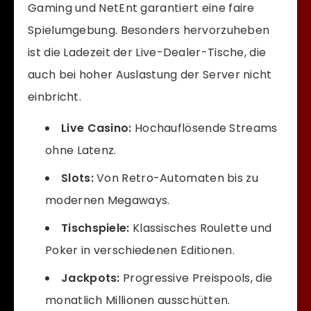
Gaming und NetEnt garantiert eine faire
Spielumgebung. Besonders hervorzuheben
ist die Ladezeit der Live-Dealer-Tische, die
auch bei hoher Auslastung der Server nicht
einbricht.
Live Casino:
Hochauflösende Streams
ohne Latenz.
Slots:
Von Retro-Automaten bis zu
modernen Megaways.
Tischspiele:
Klassisches Roulette und
Poker in verschiedenen Editionen.
Jackpots:
Progressive Preispools, die
monatlich Millionen ausschütten.