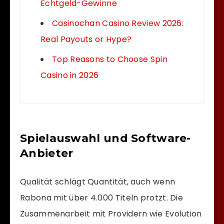
Echtgeld-Gewinne
Casinochan Casino Review 2026:
Real Payouts or Hype?
Top Reasons to Choose Spin
Casino in 2026
Spielauswahl und Software-
Anbieter
Qualität schlägt Quantität, auch wenn
Rabona mit über 4.000 Titeln protzt. Die
Zusammenarbeit mit Providern wie Evolution