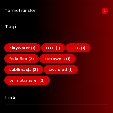
Termotransfer
3
Tagi
aktywator (1)
DTF (1)
DTG (1)
folia flex (2)
sterownik (1)
sublimacja (3)
swt-oled (1)
termotransfer (3)
Linki