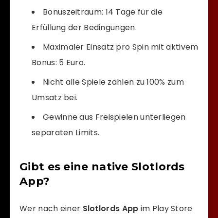
Bonuszeitraum: 14 Tage für die
Erfüllung der Bedingungen.
Maximaler Einsatz pro Spin mit aktivem
Bonus: 5 Euro.
Nicht alle Spiele zählen zu 100% zum
Umsatz bei.
Gewinne aus Freispielen unterliegen
separaten Limits.
Gibt es eine native Slotlords
App?
Wer nach einer
Slotlords App
im Play Store