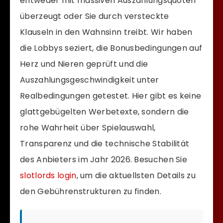
entweder mit massiven Auszahlungsquoten
überzeugt oder Sie durch versteckte
Klauseln in den Wahnsinn treibt. Wir haben
die Lobbys seziert, die Bonusbedingungen auf
Herz und Nieren geprüft und die
Auszahlungsgeschwindigkeit unter
Realbedingungen getestet. Hier gibt es keine
glattgebügelten Werbetexte, sondern die
rohe Wahrheit über Spielauswahl,
Transparenz und die technische Stabilität
des Anbieters im Jahr 2026. Besuchen Sie
slotlords login
, um die aktuellsten Details zu
den Gebührenstrukturen zu finden.