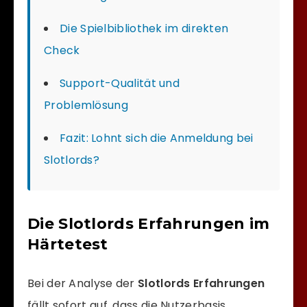
Die Spielbibliothek im direkten
Check
Support-Qualität und
Problemlösung
Fazit: Lohnt sich die Anmeldung bei
Slotlords?
Die Slotlords Erfahrungen im
Härtetest
Bei der Analyse der
Slotlords Erfahrungen
fällt sofort auf, dass die Nutzerbasis