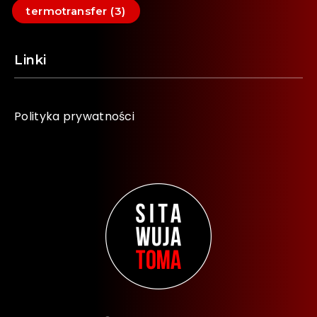
termotransfer (3)
Linki
Polityka prywatności