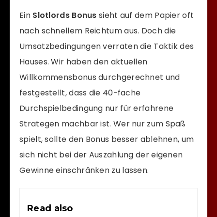
Ein
Slotlords Bonus
sieht auf dem Papier oft
nach schnellem Reichtum aus. Doch die
Umsatzbedingungen verraten die Taktik des
Hauses. Wir haben den aktuellen
Willkommensbonus durchgerechnet und
festgestellt, dass die 40-fache
Durchspielbedingung nur für erfahrene
Strategen machbar ist. Wer nur zum Spaß
spielt, sollte den Bonus besser ablehnen, um
sich nicht bei der Auszahlung der eigenen
Gewinne einschränken zu lassen.
Read also