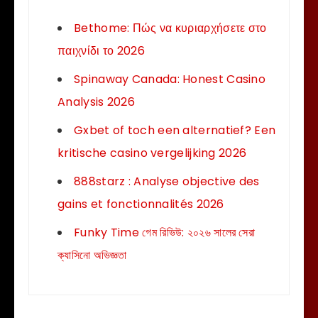
Bethome: Πώς να κυριαρχήσετε στο
παιχνίδι το 2026
Spinaway Canada: Honest Casino
Analysis 2026
Gxbet of toch een alternatief? Een
kritische casino vergelijking 2026
888starz : Analyse objective des
gains et fonctionnalités 2026
Funky Time গেম রিভিউ: ২০২৬ সালের সেরা
ক্যাসিনো অভিজ্ঞতা