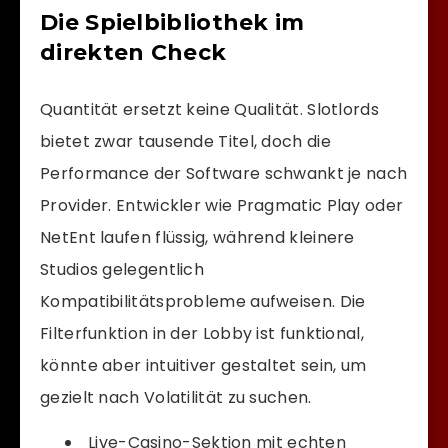
Die Spielbibliothek im
direkten Check
Quantität ersetzt keine Qualität. Slotlords
bietet zwar tausende Titel, doch die
Performance der Software schwankt je nach
Provider. Entwickler wie Pragmatic Play oder
NetEnt laufen flüssig, während kleinere
Studios gelegentlich
Kompatibilitätsprobleme aufweisen. Die
Filterfunktion in der Lobby ist funktional,
könnte aber intuitiver gestaltet sein, um
gezielt nach Volatilität zu suchen.
Live-Casino-Sektion mit echten