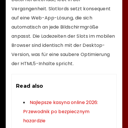
Vergangenheit. Slotlords setzt konsequent
auf eine Web-App-Lösung, die sich
automatisch an jede Bildschirmgröße
anpasst. Die Ladezeiten der Slots im mobilen
Browser sind identisch mit der Desktop-
Version, was für eine saubere Optimierung
der HTML5-Inhalte spricht.
Read also
Najlepsze kasyna online 2026:
Przewodnik po bezpiecznym
hazardzie