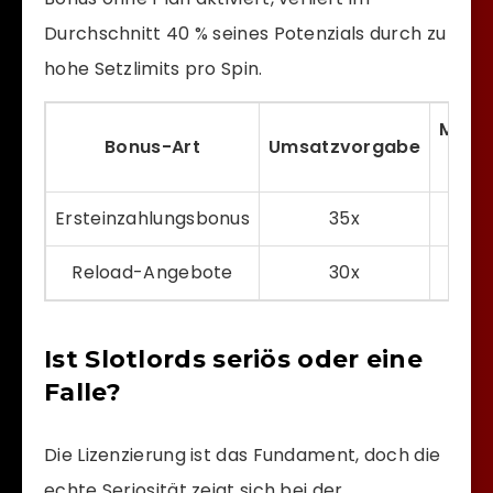
Durchschnitt 40 % seines Potenzials durch zu
hohe Setzlimits pro Spin.
Maxi
Bonus-Art
Umsatzvorgabe
Eins
Ersteinzahlungsbonus
35x
5,0
Reload-Angebote
30x
5,0
Ist Slotlords seriös oder eine
Falle?
Die Lizenzierung ist das Fundament, doch die
echte Seriosität zeigt sich bei der