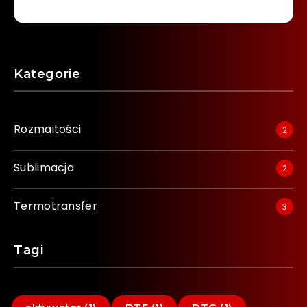
Kategorie
Rozmaitości
2
Sublimacja
2
Termotransfer
3
Tagi