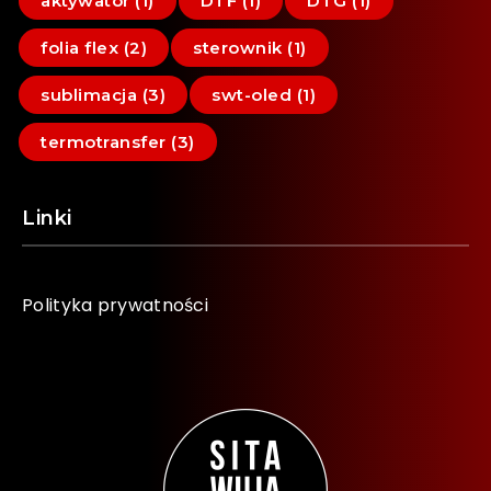
aktywator (1)
DTF (1)
DTG (1)
folia flex (2)
sterownik (1)
sublimacja (3)
swt-oled (1)
termotransfer (3)
Linki
Polityka prywatności