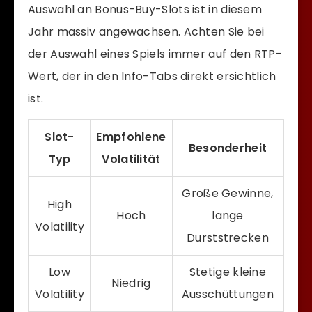
Auswahl an Bonus-Buy-Slots ist in diesem
Jahr massiv angewachsen. Achten Sie bei
der Auswahl eines Spiels immer auf den RTP-
Wert, der in den Info-Tabs direkt ersichtlich
ist.
Slot-
Empfohlene
Besonderheit
Typ
Volatilität
Große Gewinne,
High
Hoch
lange
Volatility
Durststrecken
Low
Stetige kleine
Niedrig
Volatility
Ausschüttungen