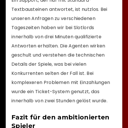
Ein Support, der nur mit Standard-
Textbausteinen antwortet, ist nutzlos. Bei
unseren Anfragen zu verschiedenen
Tageszeiten haben wir bei Slotlords
innerhalb von drei Minuten qualifizierte
Antworten erhalten. Die Agenten wirken
geschult und verstehen die technischen
Details der Spiele, was bei vielen
Konkurrenten selten der Fall ist. Bei
komplexeren Problemen mit Einzahlungen
wurde ein Ticket-System genutzt, das
innerhalb von zwei Stunden gelöst wurde.
Fazit für den ambitionierten
Spieler