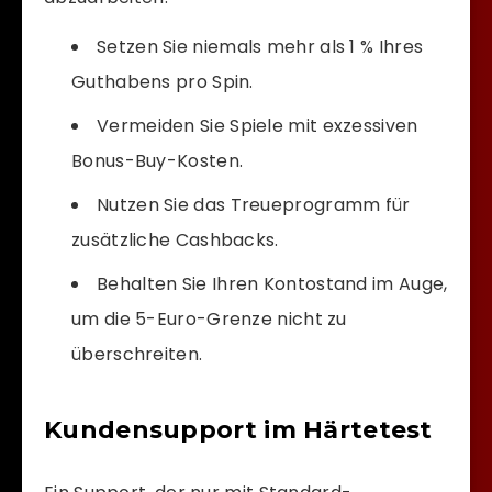
Setzen Sie niemals mehr als 1 % Ihres
Guthabens pro Spin.
Vermeiden Sie Spiele mit exzessiven
Bonus-Buy-Kosten.
Nutzen Sie das Treueprogramm für
zusätzliche Cashbacks.
Behalten Sie Ihren Kontostand im Auge,
um die 5-Euro-Grenze nicht zu
überschreiten.
Kundensupport im Härtetest