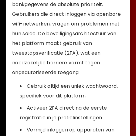
bankgegevens de absolute prioriteit.
Gebruikers die direct inloggen via openbare
wifi-netwerken, vragen om problemen met
hun saldo. De beveiligingsarchitectuur van
het platform maakt gebruik van
tweestapsverificatie (2FA), wat een
noodzakelijke barrière vormt tegen
ongeautoriseerde toegang.
Gebruik altijd een uniek wachtwoord,
specifiek voor dit platform.
Activeer 2FA direct na de eerste
registratie in je profielinstellingen.
Vermijd inloggen op apparaten van