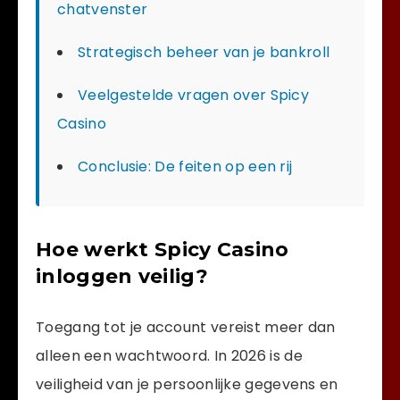
chatvenster
Strategisch beheer van je bankroll
Veelgestelde vragen over Spicy
Casino
Conclusie: De feiten op een rij
Hoe werkt Spicy Casino
inloggen veilig?
Toegang tot je account vereist meer dan
alleen een wachtwoord. In 2026 is de
veiligheid van je persoonlijke gegevens en