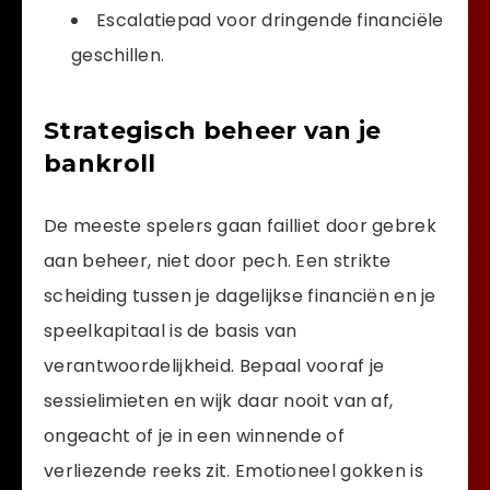
Escalatiepad voor dringende financiële
geschillen.
Strategisch beheer van je
bankroll
De meeste spelers gaan failliet door gebrek
aan beheer, niet door pech. Een strikte
scheiding tussen je dagelijkse financiën en je
speelkapitaal is de basis van
verantwoordelijkheid. Bepaal vooraf je
sessielimieten en wijk daar nooit van af,
ongeacht of je in een winnende of
verliezende reeks zit. Emotioneel gokken is