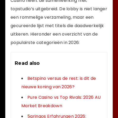
Casino heeft de samenwerking met
topstudio’s uitgebreid. De lobby is niet langer
een rommelige verzameling, maar een
gecureerde lijst met titels die daadwerkelijk
uitkeren. Hieronder een overzicht van de
populairste categorieën in 2026:
Read also
Betspino versus de rest: is dit de
nieuwe koning van 2026?
Pure Casino vs Top Rivals: 2026 AU
Market Breakdown
5gringos Erfahrungen 2026: