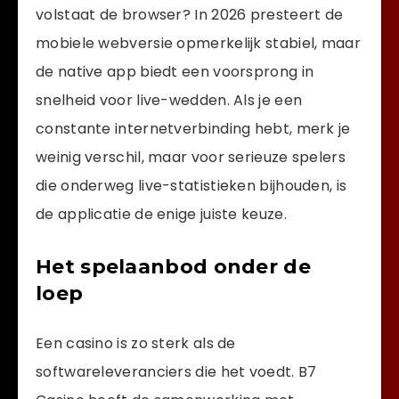
volstaat de browser? In 2026 presteert de
mobiele webversie opmerkelijk stabiel, maar
de native app biedt een voorsprong in
snelheid voor live-wedden. Als je een
constante internetverbinding hebt, merk je
weinig verschil, maar voor serieuze spelers
die onderweg live-statistieken bijhouden, is
de applicatie de enige juiste keuze.
Het spelaanbod onder de
loep
Een casino is zo sterk als de
softwareleveranciers die het voedt. B7