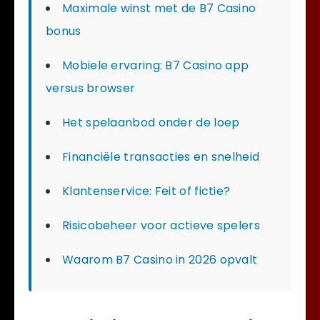
Maximale winst met de B7 Casino
bonus
Mobiele ervaring: B7 Casino app
versus browser
Het spelaanbod onder de loep
Financiële transacties en snelheid
Klantenservice: Feit of fictie?
Risicobeheer voor actieve spelers
Waarom B7 Casino in 2026 opvalt