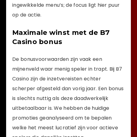
ingewikkelde menu’s; de focus ligt hier puur
op de actie.
Maximale winst met de B7
Casino bonus
De bonusvoorwaarden zijn vaak een
mijnenveld waar menig speler in trapt. Bij B7
Casino zijn de inzetvereisten echter
scherper afgesteld dan vorig jaar. Een bonus
is slechts nuttig als deze daadwerkelijk
uitbetaalbaar is. We hebben de huidige
promoties geanalyseerd om te bepalen
welke het meest lucratief zijn voor actieve