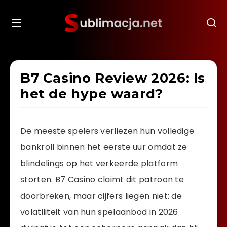
B7 Casino Review 2026: Is
het de hype waard?
De meeste spelers verliezen hun volledige
bankroll binnen het eerste uur omdat ze
blindelings op het verkeerde platform
storten. B7 Casino claimt dit patroon te
doorbreken, maar cijfers liegen niet: de
volatiliteit van hun spelaanbod in 2026