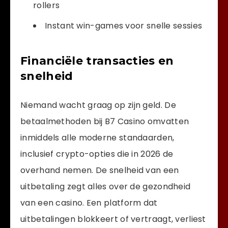
rollers
Instant win-games voor snelle sessies
Financiële transacties en
snelheid
Niemand wacht graag op zijn geld. De
betaalmethoden bij B7 Casino omvatten
inmiddels alle moderne standaarden,
inclusief crypto-opties die in 2026 de
overhand nemen. De snelheid van een
uitbetaling zegt alles over de gezondheid
van een casino. Een platform dat
uitbetalingen blokkeert of vertraagt, verliest