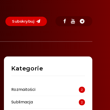
Subskrybuj
Kategorie
Rozmaitości
2
Sublimacja
2