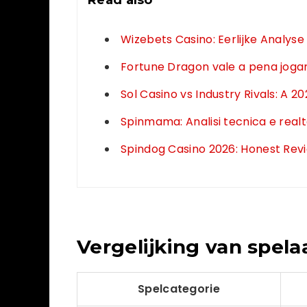
Read also
Wizebets Casino: Eerlijke Analys
Fortune Dragon vale a pena joga
Sol Casino vs Industry Rivals: A 
Spinmama: Analisi tecnica e realt
Spindog Casino 2026: Honest Revi
Vergelijking van spelaa
Spelcategorie