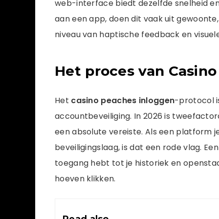
web-interface biedt dezelfde snelheid en 
aan een app, doen dit vaak uit gewoonte, 
niveau van haptische feedback en visuele 
Het proces van Casino
Het
casino peaches inloggen
-protocol 
accountbeveiliging. In 2026 is tweefacto
een absolute vereiste. Als een platform j
beveiligingslaag, is dat een rode vlag. E
toegang hebt tot je historiek en openst
hoeven klikken.