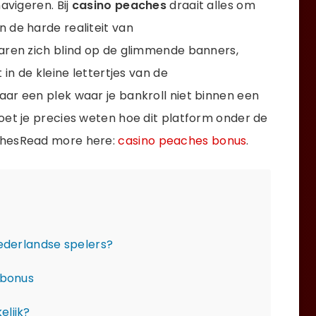
avigeren. Bij
casino peaches
draait alles om
 de harde realiteit van
taren zich blind op de glimmende banners,
 in de kleine lettertjes van de
ar een plek waar je bankroll niet binnen een
oet je precies weten hoe dit platform onder de
chesRead more here:
casino peaches bonus
.
Nederlandse spelers?
 bonus
elijk?