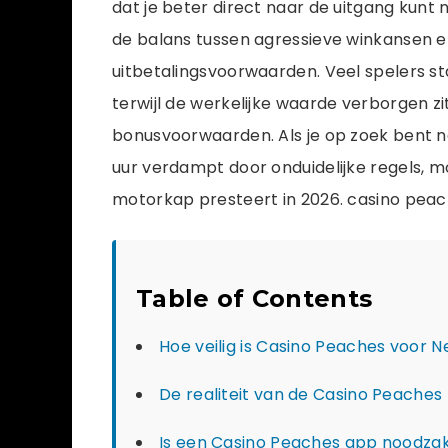
dat je beter direct naar de uitgang kunt n
de balans tussen agressieve winkansen en
uitbetalingsvoorwaarden. Veel spelers s
terwijl de werkelijke waarde verborgen zit
bonusvoorwaarden. Als je op zoek bent na
uur verdampt door onduidelijke regels, m
motorkap presteert in 2026. casino pea
Table of Contents
Hoe veilig is Casino Peaches voor 
De realiteit van de Casino Peaches
Is een Casino Peaches app noodzak