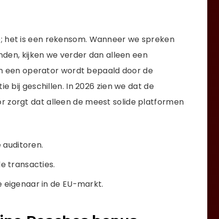
p; het is een rekensom. Wanneer we spreken
den, kijken we verder dan alleen een
 van een operator wordt bepaald door de
ie bij geschillen. In 2026 zien we dat de
r zorgt dat alleen de meest solide platformen
e auditoren.
e transacties.
 eigenaar in de EU-markt.