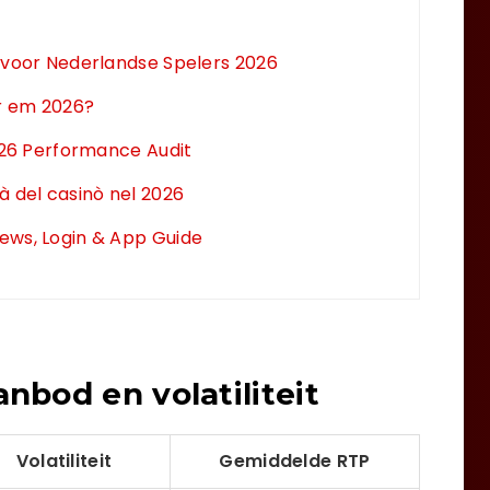
e voor Nederlandse Spelers 2026
r em 2026?
2026 Performance Audit
à del casinò nel 2026
ews, Login & App Guide
nbod en volatiliteit
Volatiliteit
Gemiddelde RTP