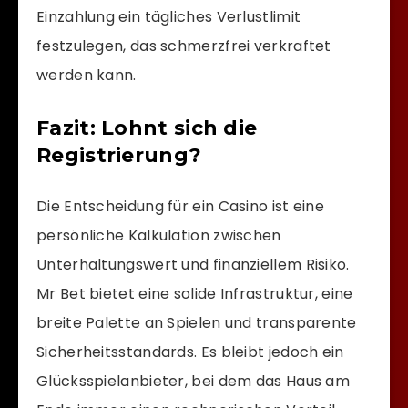
Einzahlung ein tägliches Verlustlimit
festzulegen, das schmerzfrei verkraftet
werden kann.
Fazit: Lohnt sich die
Registrierung?
Die Entscheidung für ein Casino ist eine
persönliche Kalkulation zwischen
Unterhaltungswert und finanziellem Risiko.
Mr Bet bietet eine solide Infrastruktur, eine
breite Palette an Spielen und transparente
Sicherheitsstandards. Es bleibt jedoch ein
Glücksspielanbieter, bei dem das Haus am