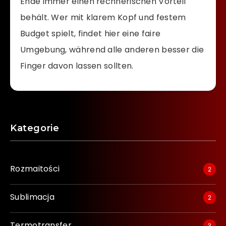
Ende immer einen rechnerischen Vorteil
behält. Wer mit klarem Kopf und festem
Budget spielt, findet hier eine faire
Umgebung, während alle anderen besser die
Finger davon lassen sollten.
Kategorie
Rozmaitości
2
Sublimacja
2
Termotransfer
3