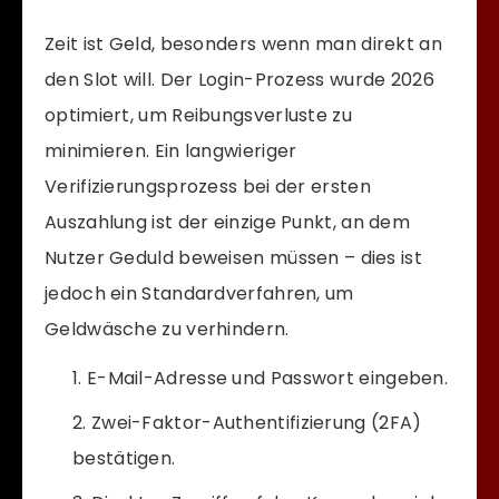
Zeit ist Geld, besonders wenn man direkt an
den Slot will. Der Login-Prozess wurde 2026
optimiert, um Reibungsverluste zu
minimieren. Ein langwieriger
Verifizierungsprozess bei der ersten
Auszahlung ist der einzige Punkt, an dem
Nutzer Geduld beweisen müssen – dies ist
jedoch ein Standardverfahren, um
Geldwäsche zu verhindern.
E-Mail-Adresse und Passwort eingeben.
Zwei-Faktor-Authentifizierung (2FA)
bestätigen.