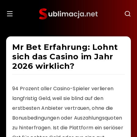
Mr Bet Erfahrung: Lohnt
sich das Casino im Jahr
2026 wirklich?
94 Prozent aller Casino-Spieler verlieren
langfristig Geld, weil sie blind auf den
erstbesten Anbieter vertrauen, ohne die
Bonusbedingungen oder Auszahlungsquoten
zu hinterfragen. Ist die Plattform ein seriöser