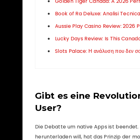
Golden Tiger Canada: A 2026 P
Book of Ra Deluxe: Analisi Tecnic
Aussie Play Casino Review: 2026
Lucky Days Review: Is This Canad
Slots Palace: Η ανάλυση που δεν σο
Gibt es eine Revolutio
User?
Die Debatte um native Apps ist beendet.
herunterladen will, hat das Prinzip der