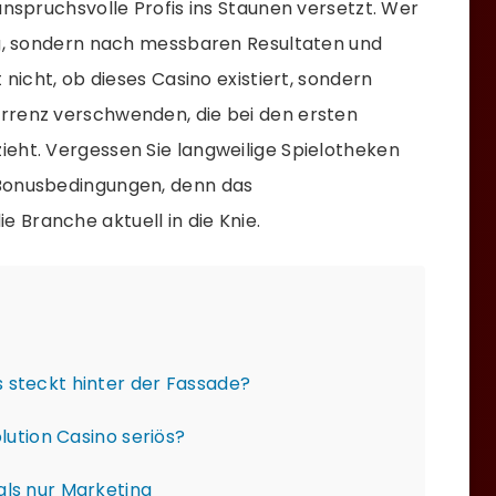
anspruchsvolle Profis ins Staunen versetzt. Wer
ung, sondern nach messbaren Resultaten und
 nicht, ob dieses Casino existiert, sondern
rrenz verschwenden, die bei den ersten
eht. Vergessen Sie langweilige Spielotheken
 Bonusbedingungen, denn das
e Branche aktuell in die Knie.
 steckt hinter der Fassade?
olution Casino seriös?
als nur Marketing