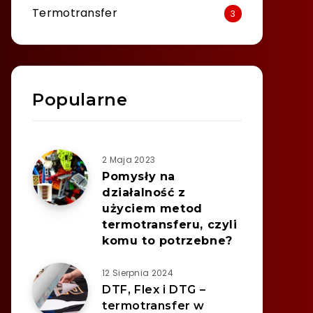
Termotransfer
3
Popularne
2 Maja 2023
Pomysły na
działalność z
użyciem metod
termotransferu, czyli
komu to potrzebne?
12 Sierpnia 2024
DTF, Flex i DTG –
termotransfer w