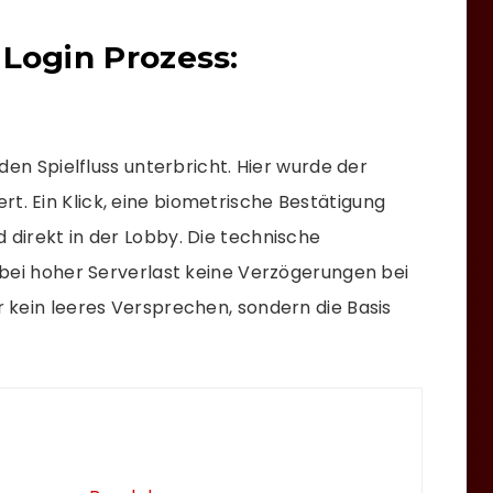
 Login Prozess:
r den Spielfluss unterbricht. Hier wurde der
t. Ein Klick, eine biometrische Bestätigung
d direkt in der Lobby. Die technische
st bei hoher Serverlast keine Verzögerungen bei
er kein leeres Versprechen, sondern die Basis