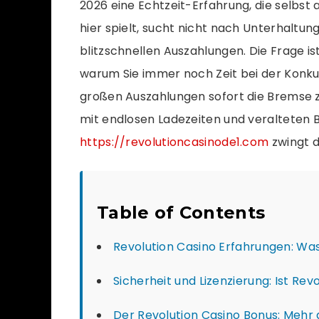
2026 eine Echtzeit-Erfahrung, die selbst 
hier spielt, sucht nicht nach Unterhalt
blitzschnellen Auszahlungen. Die Frage ist
warum Sie immer noch Zeit bei der Konku
großen Auszahlungen sofort die Bremse zi
mit endlosen Ladezeiten und veralteten
https://revolutioncasinode1.com
zwingt di
Table of Contents
Revolution Casino Erfahrungen: Was
Sicherheit und Lizenzierung: Ist Rev
Der Revolution Casino Bonus: Mehr 