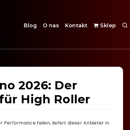
Blog
O nas
Kontakt
Sklep
no 2026: Der
für High Roller
erformance feilen, liefert dieser Anbieter in