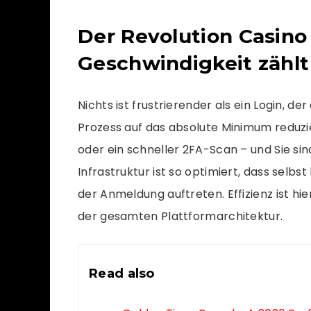
Der Revolution Casino
Geschwindigkeit zählt
Nichts ist frustrierender als ein Login, de
Prozess auf das absolute Minimum reduzier
oder ein schneller 2FA-Scan – und Sie sin
Infrastruktur ist so optimiert, dass selb
der Anmeldung auftreten. Effizienz ist hi
der gesamten Plattformarchitektur.
Read also