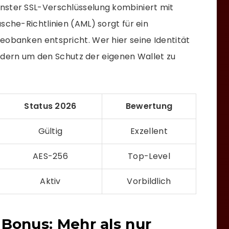
nster SSL-Verschlüsselung kombiniert mit
sche-Richtlinien (AML) sorgt für ein
eobanken entspricht. Wer hier seine Identität
sondern um den Schutz der eigenen Wallet zu
Status 2026
Bewertung
Gültig
Exzellent
AES-256
Top-Level
Aktiv
Vorbildlich
 Bonus: Mehr als nur